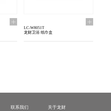
LC-W8051T
龙财卫浴 纸巾盒
联系我们
关于龙财