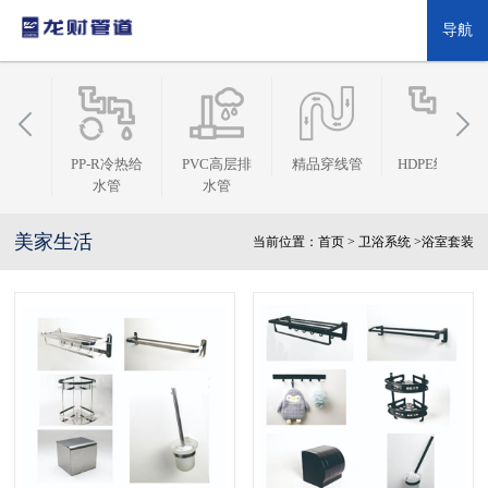
导航
PP-R冷热给
PVC高层排
精品穿线管
HDPE给水管
HDP
水管
水管
美家生活
当前位置：
首页
>
卫浴系统 >
浴室套装