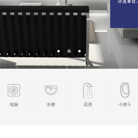
水槽
花洒
小便斗
智能坐便器