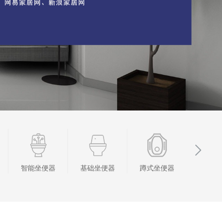
基础坐便器
蹲式坐便器
浴室套装
其他