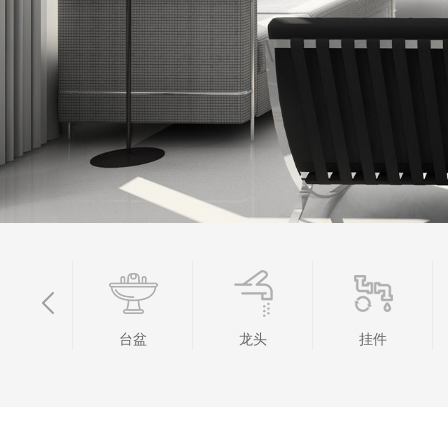
台盆
龙头
挂件
地漏